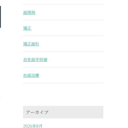
歯周病
矯正
矯正歯科
自家歯牙移植
虫歯治療
払
アーカイブ
と
2026年8月