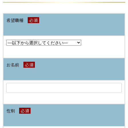
希望職種
必須
お名前
必須
性別
必須