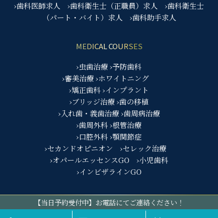
›歯科医師求人
›歯科衛生士（正職員）求人
›歯科衛生士
（パート・バイト）求人
›歯科助手求人
MEDICAL COURSES
›虫歯治療
›予防歯科
›審美治療
›ホワイトニング
›矯正歯科
›インプラント
›ブリッジ治療
›歯の移植
›入れ歯・義歯治療
›歯周病治療
›歯周外科
›根管治療
›口腔外科
›顎関節症
›セカンドオピニオン
›セレック治療
›オパールエッセンスGO
›小児歯科
›インビザラインGO
【当日予約受付中】お電話にてご連絡ください！
© 五反田駅前歯医者