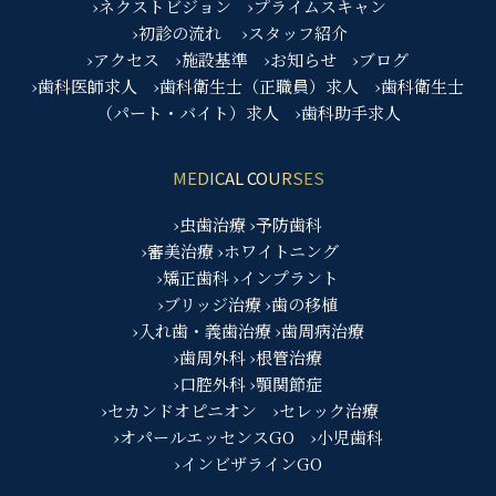
›ネクストビジョン
›プライムスキャン
›初診の流れ
›スタッフ紹介
›アクセス
›施設基準
›お知らせ
›ブログ
›歯科医師求人
›歯科衛生士（正職員）求人
›歯科衛生士
（パート・バイト）求人
›歯科助手求人
MEDICAL COURSES
›虫歯治療
›予防歯科
›審美治療
›ホワイトニング
›矯正歯科
›インプラント
›ブリッジ治療
›歯の移植
›入れ歯・義歯治療
›歯周病治療
›歯周外科
›根管治療
›口腔外科
›顎関節症
›セカンドオピニオン
›セレック治療
›オパールエッセンスGO
›小児歯科
›インビザラインGO