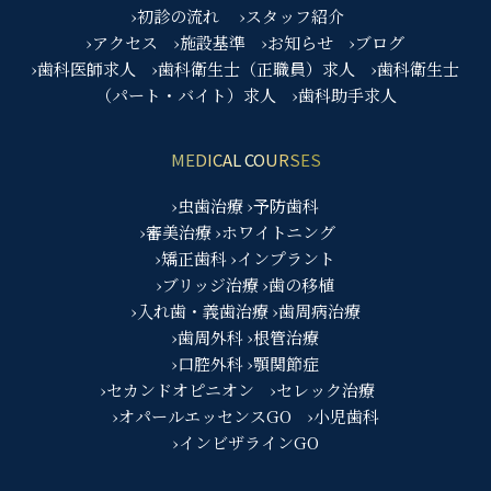
›初診の流れ
›スタッフ紹介
›アクセス
›施設基準
›お知らせ
›ブログ
›歯科医師求人
›歯科衛生士（正職員）求人
›歯科衛生士
（パート・バイト）求人
›歯科助手求人
MEDICAL COURSES
›虫歯治療
›予防歯科
›審美治療
›ホワイトニング
›矯正歯科
›インプラント
›ブリッジ治療
›歯の移植
›入れ歯・義歯治療
›歯周病治療
›歯周外科
›根管治療
›口腔外科
›顎関節症
›セカンドオピニオン
›セレック治療
›オパールエッセンスGO
›小児歯科
›インビザラインGO