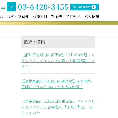
03-6420-3455
Tel
:00
れ
スタッフ紹介
診療科目
料金表
アクセス
求人情報
最近の投稿
【品川区五反田の歯医者】CAD/CAM冠・セ
ラミック・ジルコニアの違いを徹底解説して
みた
【東京都品川区五反田の歯医者】AIに歯科
医師ができる⁈少なくとも今は無理！
【東京都品川区五反田の歯医者】ドリカムじ
ゃないけど、8020運動の「未来予想図」を
占ってみた