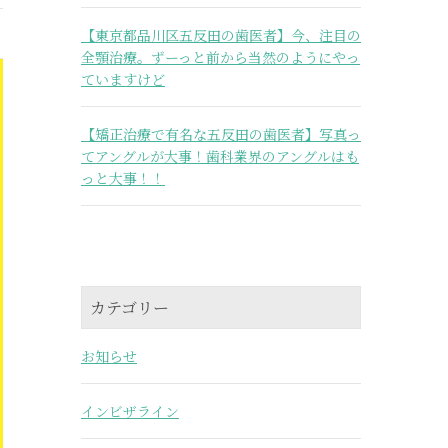
【東京都品川区五反田の歯医者】今、注目の
全顎治療。ずーっと前から当然のようにやっ
ていますけど
【矯正治療で有名な五反田の歯医者】写真っ
てアングルが大事！歯科業界のアングルはも
っと大事！！
カテゴリー
お知らせ
インビザライン