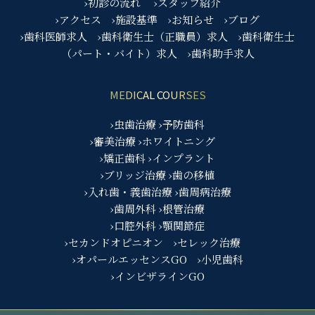
›初診の流れ
›スタッフ紹介
›アクセス
›施設基準
›お知らせ
›ブログ
›歯科医師求人
›歯科衛生士（正職員）求人
›歯科衛生士
（パート・バイト）求人
›歯科助手求人
MEDICAL COURSES
›虫歯治療
›予防歯科
›審美治療
›ホワイトニング
›矯正歯科
›インプラント
›ブリッジ治療
›歯の移植
›入れ歯・義歯治療
›歯周病治療
›歯周外科
›根管治療
›口腔外科
›顎関節症
›セカンドオピニオン
›セレック治療
›オパールエッセンスGO
›小児歯科
›インビザラインGO