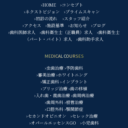
›HOME
›コンセプト
›ネクストビジョン
›プライムスキャン
›初診の流れ
›スタッフ紹介
›アクセス
›施設基準
›お知らせ
›ブログ
›歯科医師求人
›歯科衛生士（正職員）求人
›歯科衛生士
（パート・バイト）求人
›歯科助手求人
MEDICAL COURSES
›虫歯治療
›予防歯科
›審美治療
›ホワイトニング
›矯正歯科
›インプラント
›ブリッジ治療
›歯の移植
›入れ歯・義歯治療
›歯周病治療
›歯周外科
›根管治療
›口腔外科
›顎関節症
›セカンドオピニオン
›セレック治療
›オパールエッセンスGO
›小児歯科