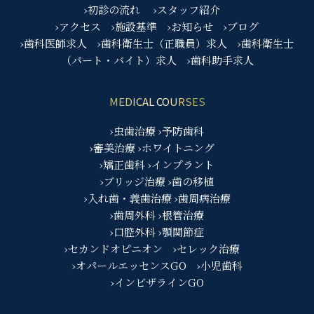
›初診の流れ
›スタッフ紹介
›アクセス
›施設基準
›お知らせ
›ブログ
›歯科医師求人
›歯科衛生士（正職員）求人
›歯科衛生士
（パート・バイト）求人
›歯科助手求人
MEDICAL COURSES
›虫歯治療
›予防歯科
›審美治療
›ホワイトニング
›矯正歯科
›インプラント
›ブリッジ治療
›歯の移植
›入れ歯・義歯治療
›歯周病治療
›歯周外科
›根管治療
›口腔外科
›顎関節症
›セカンドオピニオン
›セレック治療
›オパールエッセンスGO
›小児歯科
›インビザラインGO