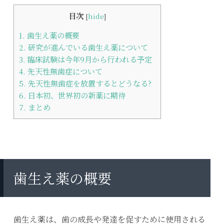
目次
[
hide
]
1.
歯生え薬の概要
2.
研究が進んでいる歯生え薬について
3.
臨床試験は今年9月から行われる予定
4.
先天性無歯症について
5.
先天性無歯症を放置するとどうなる?
6.
日本初、世界初の新薬に期待
7.
まとめ
歯生え薬の概要
歯生え薬は、歯の成長や発達を促すために使用される