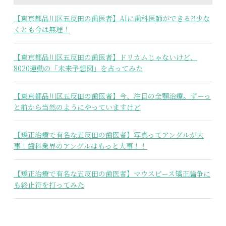
【東京都品川区五反田の歯医者】AIに歯科医師ができる⁈少な
くとも今は無理！
【東京都品川区五反田の歯医者】ドリカムじゃないけど、
8020運動の「未来予想図」を占ってみた
【東京都品川区五反田の歯医者】今、注目の全顎治療。ずーっ
と前から当然のようにやっていますけど
【矯正治療で有名な五反田の歯医者】写真ってアングルが大
事！歯科業界のアングルはもっと大事！！
【矯正治療で有名な五反田の歯医者】マウスピース矯正論争に
も終止符を打ってみた