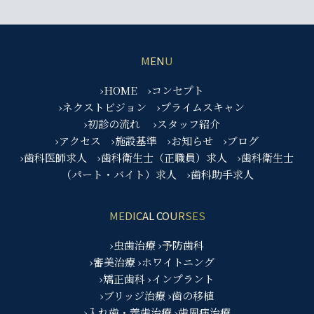
MENU
›HOME
›コンセプト
›ネクストビジョン
›プライムスキャン
›初診の流れ
›スタッフ紹介
›アクセス
›施設基準
›お知らせ
›ブログ
›歯科医師求人
›歯科衛生士（正職員）求人
›歯科衛生士
（パート・バイト）求人
›歯科助手求人
MEDICAL COURSES
›虫歯治療
›予防歯科
›審美治療
›ホワイトニング
›矯正歯科
›インプラント
›ブリッジ治療
›歯の移植
›入れ歯・義歯治療
›歯周病治療