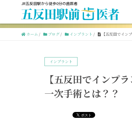
JR五反田駅から徒歩0分の歯医者
ホーム
/
ブログ
/
インプラント
/
【五反田でイン
インプラント
【五反田でインプラ
一次手術とは？？