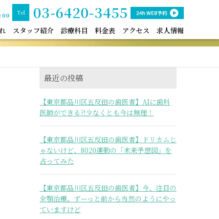
03-6420-3455
Tel
:00
れ
スタッフ紹介
診療科目
料金表
アクセス
求人情報
最近の投稿
【東京都品川区五反田の歯医者】AIに歯科
医師ができる⁈少なくとも今は無理！
【東京都品川区五反田の歯医者】ドリカムじ
ゃないけど、8020運動の「未来予想図」を
占ってみた
【東京都品川区五反田の歯医者】今、注目の
全顎治療。ずーっと前から当然のようにやっ
ていますけど