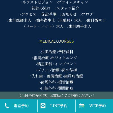
›ネクストビジョン
›プライムスキャン
›初診の流れ
›スタッフ紹介
›アクセス
›施設基準
›お知らせ
›ブログ
›歯科医師求人
›歯科衛生士（正職員）求人
›歯科衛生士
（パート・バイト）求人
›歯科助手求人
MEDICAL COURSES
›虫歯治療
›予防歯科
›審美治療
›ホワイトニング
›矯正歯科
›インプラント
›ブリッジ治療
›歯の移植
›入れ歯・義歯治療
›歯周病治療
›歯周外科
›根管治療
›口腔外科
›顎関節症
›セカンドオピニオン
›セレック治療
【当日予約受付中】お電話にてご連絡ください！
›オパールエッセンスGO
›小児歯科
電話予約
LINE予約
WEB予約
›インビザラインGO