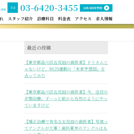
03-6420-3455
Tel
:00
れ
スタッフ紹介
診療科目
料金表
アクセス
求人情報
最近の投稿
【東京都品川区五反田の歯医者】ドリカムじ
ゃないけど、8020運動の「未来予想図」を
占ってみた
【東京都品川区五反田の歯医者】今、注目の
全顎治療。ずーっと前から当然のようにやっ
ていますけど
【矯正治療で有名な五反田の歯医者】写真っ
てアングルが大事！歯科業界のアングルはも