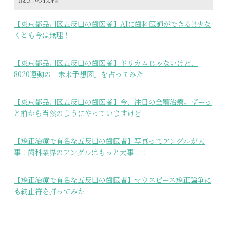
【東京都品川区五反田の歯医者】AIに歯科医師ができる⁈少な
くとも今は無理！
【東京都品川区五反田の歯医者】ドリカムじゃないけど、
8020運動の「未来予想図」を占ってみた
【東京都品川区五反田の歯医者】今、注目の全顎治療。ずーっ
と前から当然のようにやっていますけど
【矯正治療で有名な五反田の歯医者】写真ってアングルが大
事！歯科業界のアングルはもっと大事！！
【矯正治療で有名な五反田の歯医者】マウスピース矯正論争に
も終止符を打ってみた