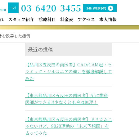
03-6420-3455
Tel
:00
れ
スタッフ紹介
診療科目
料金表
アクセス
求人情報
せを改善した症例
最近の投稿
【品川区五反田の歯医者】CAD/CAM冠・セ
ラミック・ジルコニアの違いを徹底解説して
みた
【東京都品川区五反田の歯医者】AIに歯科
医師ができる⁈少なくとも今は無理！
【東京都品川区五反田の歯医者】ドリカムじ
ゃないけど、8020運動の「未来予想図」を
占ってみた