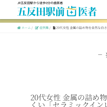
JR五反田駅から徒歩0分の歯医者
ホーム
/
症例集
/
20代女性 金属の詰め物を自然な
−
20代女性 金属の詰め
くい「セラミックイン