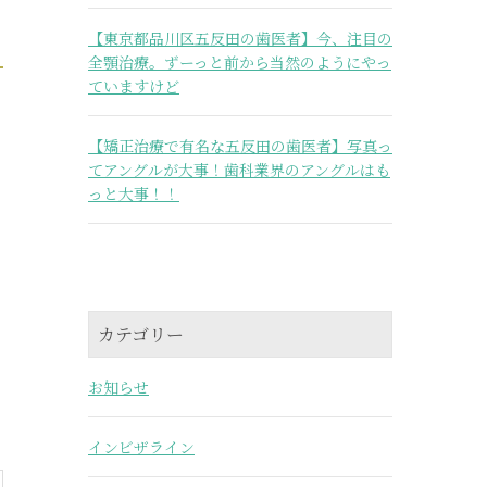
【東京都品川区五反田の歯医者】今、注目の
全顎治療。ずーっと前から当然のようにやっ
ていますけど
【矯正治療で有名な五反田の歯医者】写真っ
てアングルが大事！歯科業界のアングルはも
っと大事！！
カテゴリー
お知らせ
インビザライン