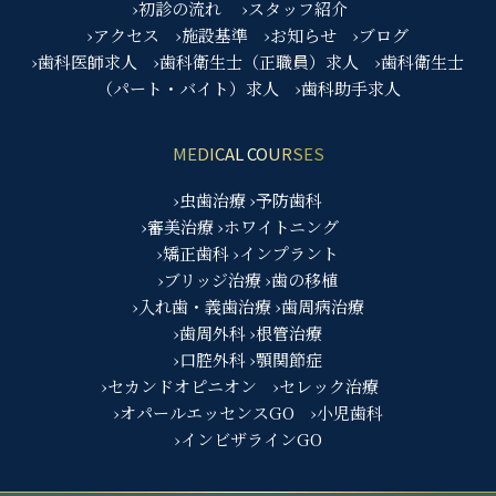
›初診の流れ
›スタッフ紹介
›アクセス
›施設基準
›お知らせ
›ブログ
›歯科医師求人
›歯科衛生士（正職員）求人
›歯科衛生士
（パート・バイト）求人
›歯科助手求人
MEDICAL COURSES
›虫歯治療
›予防歯科
›審美治療
›ホワイトニング
›矯正歯科
›インプラント
›ブリッジ治療
›歯の移植
›入れ歯・義歯治療
›歯周病治療
›歯周外科
›根管治療
›口腔外科
›顎関節症
›セカンドオピニオン
›セレック治療
›オパールエッセンスGO
›小児歯科
›インビザラインGO