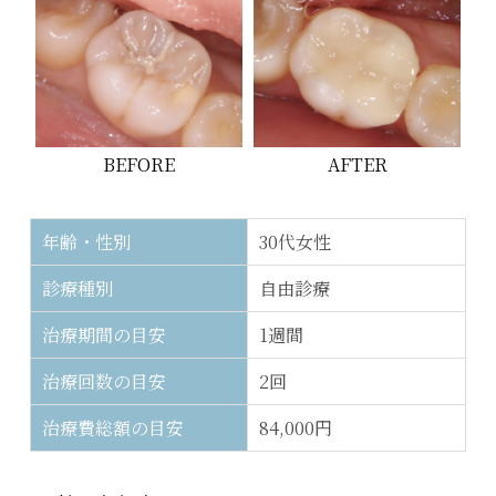
AFTER
BEFORE
年齢・性別
30代女性
診療種別
自由診療
治療期間の目安
1週間
治療回数の目安
2回
治療費総額の目安
84,000円