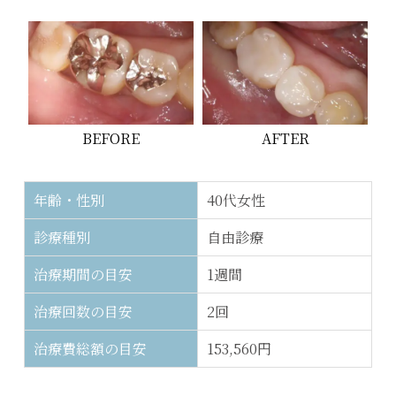
BEFORE
AFTER
年齢・性別
40代女性
診療種別
自由診療
治療期間の目安
1週間
治療回数の目安
2回
治療費総額の目安
153,560円