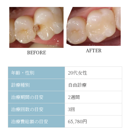
AFTER
BEFORE
年齢・性別
20代女性
診療種別
自由診療
治療期間の目安
2週間
治療回数の目安
3回
治療費総額の目安
65,780円